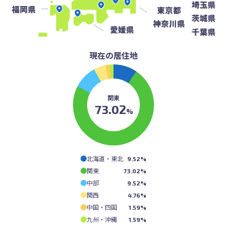
現在の居住地
関東
73.02
%
北海道・東北
9.52%
関東
73.02%
中部
9.52%
関西
4.76%
中国・四国
1.59%
九州・沖縄
1.59%